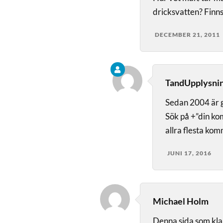
dricksvatten? Finns
DECEMBER 21, 2011
TandUpplysni
Sedan 2004 är g
Sök på +”din kom
allra flesta ko
JUNI 17, 2016
Michael Holm
Denna sida som klart