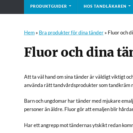
PRODUKTGUIDER
HOS TANDLÄKAREN
Hem
»
Bra produkter för dina tänder
»
Fluor och d
Fluor och dina tä
Att ta väl hand om sina tänder är väldigt viktigt och
använda rätt tandvårdsprodukter som tandkräm m
Barn och ungdomar har tänder med mjukare emalj än
personer än äldre. Fluor gör att emaljen blir hård
Har ett angrepp mot tändernas ytskikt redan kommit