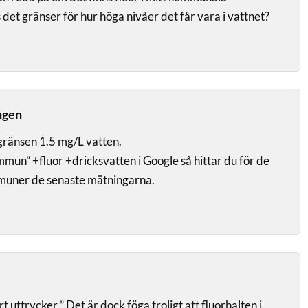
 det gränser för hur höga nivåer det får vara i vattnet?
ngen
ränsen 1.5 mg/L vatten.
mun” +fluor +dricksvatten i Google så hittar du för de
mmuner de senaste mätningarna.
 uttrycker ” Det är dock föga troligt att fluorhalten i