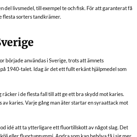
 del livsmedel, till exempel te och fisk. För att garanterat få
de flesta sorters tandkrämer.
Sverige
uor började användas i Sverige, trots att ämnets
 1940-talet. Idag är det ett fullt erkänt hjälpmedel som
äcker i de flesta fall till att ge ett bra skydd mot karies.
s av karies. Varje gång man äter startar en syraattack mot
idé att ta ytterligare ett fluortillskott av något slag. Det
rskölj eller fluortuggummi. Andra som kan behöva få i sig mer