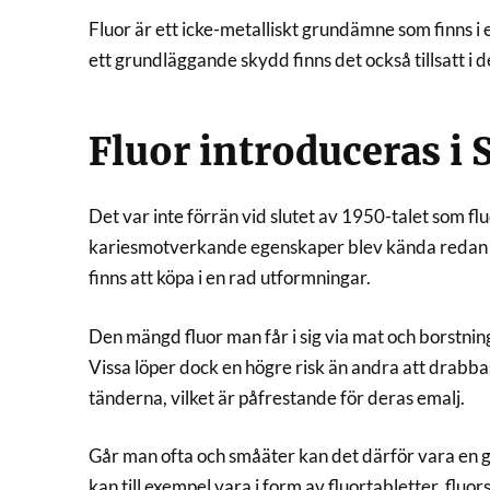
Fluor är ett icke-metalliskt grundämne som finns i en
ett grundläggande skydd finns det också tillsatt i 
Fluor introduceras i 
Det var inte förrän vid slutet av 1950-talet som fl
kariesmotverkande egenskaper blev kända redan på
finns att köpa i en rad utformningar.
Den mängd fluor man får i sig via mat och borstning r
Vissa löper dock en högre risk än andra att drabba
tänderna, vilket är påfrestande för deras emalj.
Går man ofta och småäter kan det därför vara en god 
kan till exempel vara i form av fluortabletter, fluo