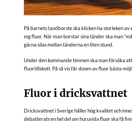
På barnets tandborste ska klicken ha storleken av 
mg fluor. När man borstar sina tänder ska man ”m
gärna silas mellan tänderna en liten stund.
Under den kommande timmen ska man försöka att in
fluortillskott. På så vis får dosen av fluor bästa möjl
Fluor i dricksvattnet
Dricksvattnet i Sverige håller hög kvalitet och inn
debatterats en hel del om huruvida fluor ska få finna