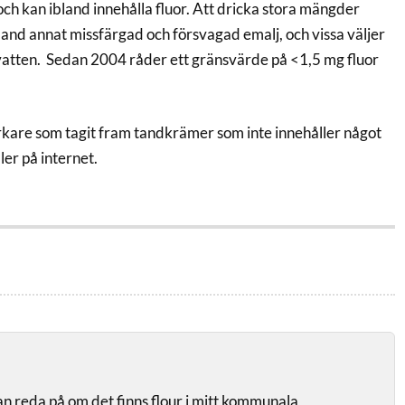
 och kan ibland innehålla fluor. Att dricka stora mängder
bland annat missfärgad och försvagad emalj, och vissa väljer
vatten. Sedan 2004 råder ett gränsvärde på <1,5 mg fluor
verkare som tagit fram tandkrämer som inte innehåller något
ler på internet.
n reda på om det finns flour i mitt kommunala