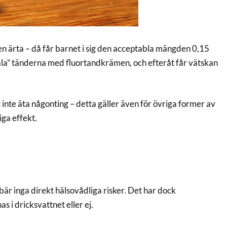
en ärta – då får barnet i sig den acceptabla mängden 0,15
åla” tänderna med fluortandkrämen, och efteråt får vätskan
te äta någonting – detta gäller även för övriga former av
iga effekt.
ebär inga direkt hälsovådliga risker. Det har dock
s i dricksvattnet eller ej.